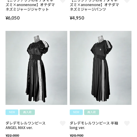
ズミ×anonenone】オテダマ
ズミ×anonenone】オテダマ
ネズミジャージジャケット
ネズミジャージパンツ
¥
6,050
¥
4,950
NEW
再入荷
NEW
再入荷
ダレデモレルワンピース
ダレデモレルワンピース 半袖
ANGEL MAX ver.
long ver.
¥
22,000
¥
20,900