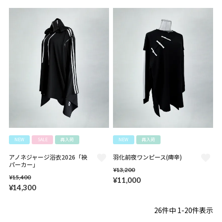
NEW
SALE
再入荷
NEW
再入荷
アノネジャージ浴衣2026「袂
羽化前夜ワンピース(痺辛)
パーカー」
¥
13,200
¥
15,400
¥
11,000
¥
14,300
26
件中
1
-
20
件表示