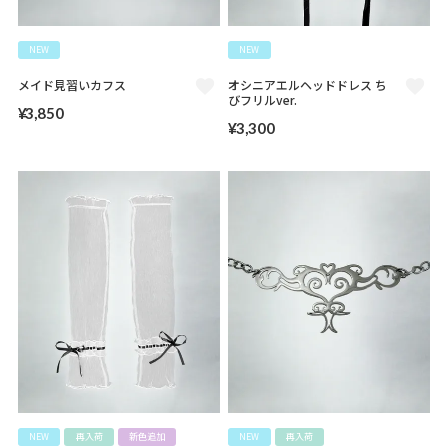
NEW
NEW
メイド見習いカフス
オシニアエルヘッドドレス ち
びフリルver.
¥
3,850
¥
3,300
NEW
再入荷
新色追加
NEW
再入荷