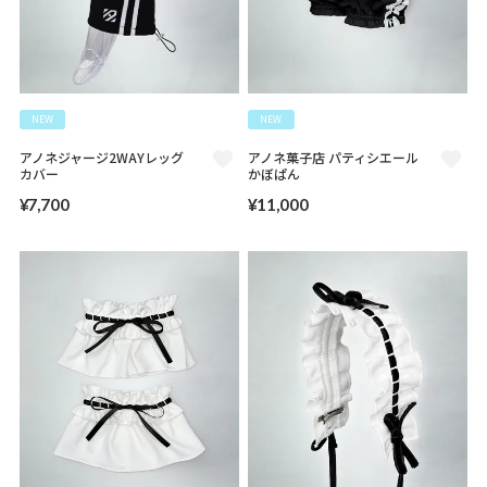
NEW
NEW
アノネジャージ2WAYレッグ
アノネ菓子店 パティシエール
カバー
かぼぱん
¥
7,700
¥
11,000