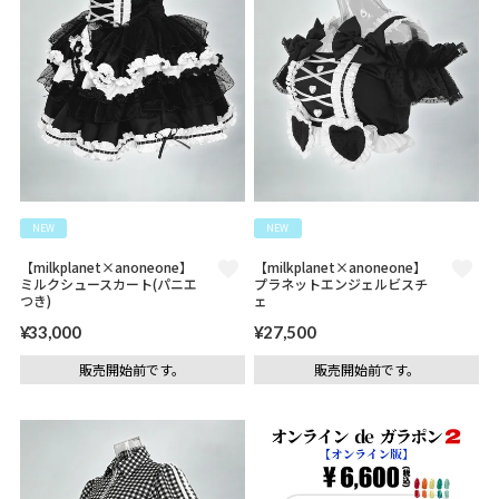
NEW
NEW
【milkplanet×anoneone】
【milkplanet×anoneone】
ミルクシュースカート(パニエ
プラネットエンジェルビスチ
つき)
ェ
¥
33,000
¥
27,500
販売開始前です。
販売開始前です。