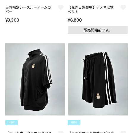
天界指定シースルーアームカ
【発売日調整中】アノネ淫紋
バー
ベルト
¥
3,300
¥
8,800
販売開始前です。
NEW
NEW
【ニックナックのオテダマネ
【ニックナックのオテダマネ