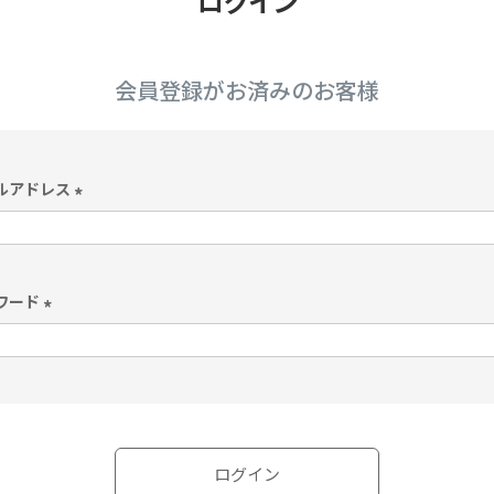
ログイン
会員登録がお済みのお客様
ルアドレス
(
必
須
)
ワード
(
必
須
)
ログイン