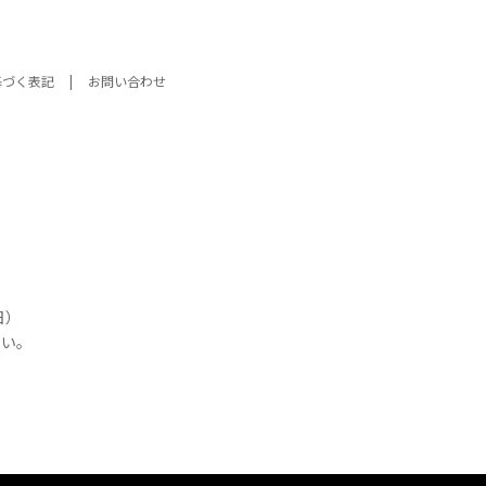
基づく表記
お問い合わせ
日）
さい。