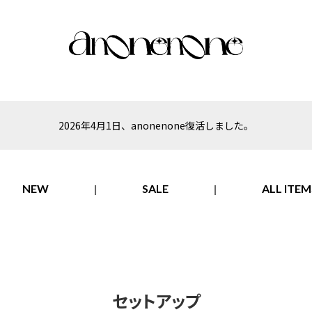
2026年4月1日、anonenone復活しました。
NEW
SALE
ALL ITEM
セットアップ