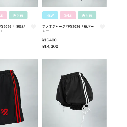
LE
再入荷
NEW
SALE
再入荷
衣2026「羽織ジ
アノネジャージ浴衣2026「袂パー
ト」
カー」
¥
15,400
¥
14,300