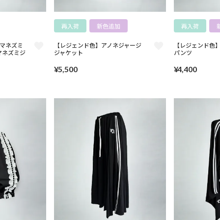
再入荷
新色追加
再入荷
マネズミ
【レジェンド色】アノネジャージ
【レジェンド色
ダマネズミジ
ジャケット
パンツ
¥
5,500
¥
4,400