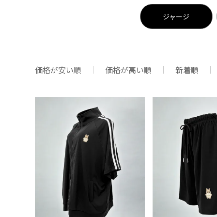
ジャージ
価格が安い順
価格が高い順
新着順