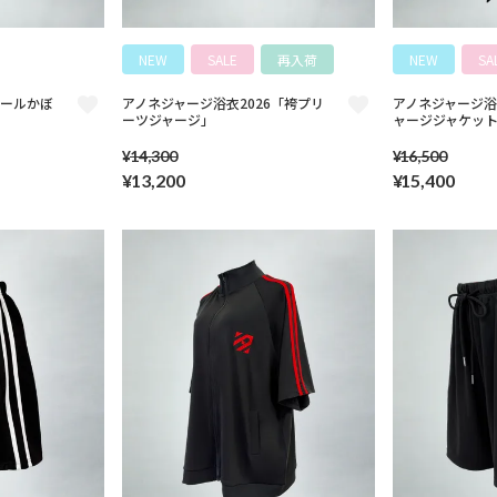
NEW
SALE
再入荷
NEW
SA
エールかぼ
アノネジャージ浴衣2026「袴プリ
アノネジャージ浴
ーツジャージ」
ャージジャケッ
¥
14,300
¥
16,500
¥
13,200
¥
15,400