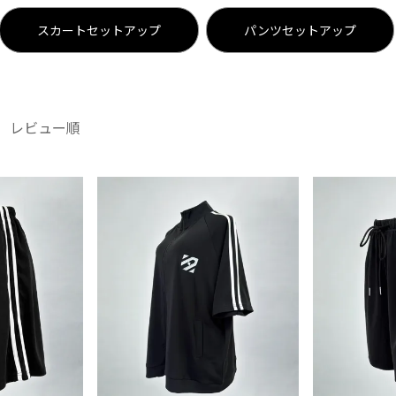
スカートセットアップ
パンツセットアップ
レビュー順