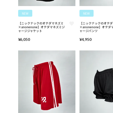
NEW
NEW
【ニックナックのオテダマネズミ
【ニックナックのオテダ
×anonenone】オテダマネズミジ
×anonenone】オテ
ャージジャケット
ャージパンツ
¥
6,050
¥
4,950