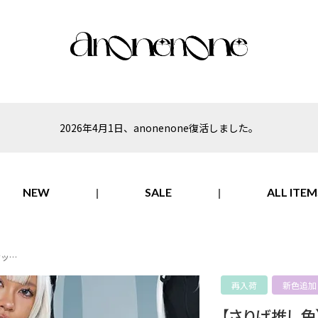
2026年4月1日、anonenone復活しました。
NEW
SALE
ALL ITEM
ケッ…
再入荷
新色追加
【さりげ推し色