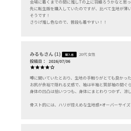
会場に着くまでの間に推しTの上に羽織ろうかなと思っ
先に転生版を購入していたのですが、比べて生地が薄
⑦紫煙(ブラック×パ
ープル)
そうです！

さりげ推し色なので、普段も着やすい！！
みるも
1
20代
女性
購入者
⑧恋霞(ブラック×ピ
投稿日
2026/07/06
ンク)
噂に聞いていたとおり、生地の手触りがとても良かった
お尻が余裕で隠れる丈感で、袖は半袖と質部袖の間ぐら
身体の凹凸は拾いつつも、身体にまとわりつかず、涼し
骨スト的には、ハリが控えめな生地感+オーバーサイ