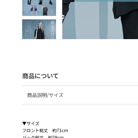
商品について
商品説明/サイズ
①真紅(ブラック×レ
ッド)
▼サイズ
フロント総丈 約71cm
バック総丈 約79cm