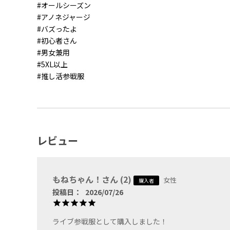
#オールシーズン
#アノネジャージ
#バズったよ
#初心者さん
#男女兼用
#5XL以上
⑤氷雨(ブラック×ラ
#推し活参戦服
イトブルー)
レビュー
⑥蒼穹(ブラック×ロ
イヤルブルー)
もねちゃん！
2
女性
購入者
投稿日
2026/07/26
ライブ参戦服として購入しました！
