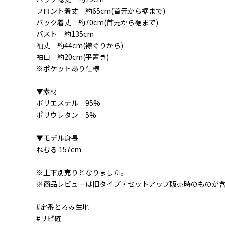
フロント着丈 約65cm(首元から裾まで)
バック着丈 約70cm(首元から裾まで)
バスト 約135cm
②陽炎(ブラック×オ
レンジ)
袖丈 約44cm(襟ぐりから)
袖口 約20cm(平置き)
※ポケットあり仕様
▼素材
ポリエステル 95%
ポリウレタン 5%
③電光(ブラック×イ
エロー)
▼モデル身長
ねむる 157cm
※上下別売りとなりました。
※商品レビューは旧タイプ・セットアップ販売時のものが
#定番とろみ生地
④翠嵐(ブラック×グ
リーン)
#リピ確