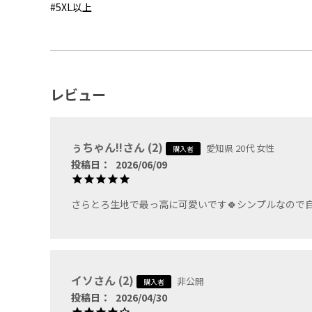
#5XL以上
レビュー
ぅちゃん!!
2
愛知県
20代
女性
購入者
投稿日
2026/06/09
さらとろ生地で最っ高に可愛いです🍀シンプルなので自分
イソ
2
非公開
購入者
投稿日
2026/04/30