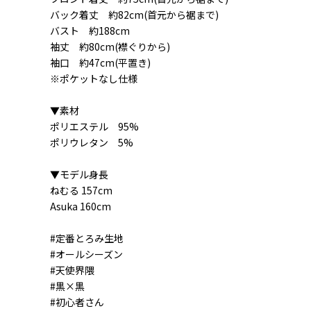
バック着丈 約82cm(首元から裾まで)
バスト 約188cm
袖丈 約80cm(襟ぐりから)
袖口 約47cm(平置き)
※ポケットなし仕様
▼素材
ポリエステル 95%
ポリウレタン 5%
▼モデル身長
ねむる 157cm
Asuka 160cm
#定番とろみ生地
#オールシーズン
#天使界隈
#黒×黒
#初心者さん