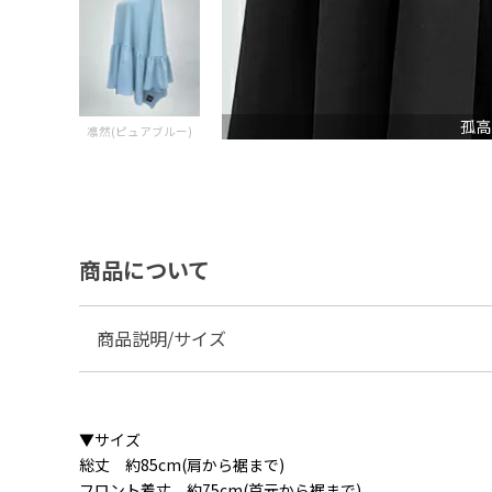
孤高
凛然(ピュアブルー)
商品について
商品説明/サイズ
▼サイズ
総丈 約85cm(肩から裾まで)
フロント着丈 約75cm(首元から裾まで)