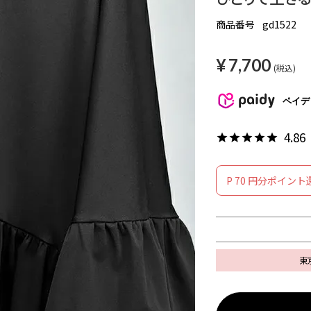
商品番号
gd1522
¥
7,700
税込
ペイデ
4.86
P
70
円分ポイント
東