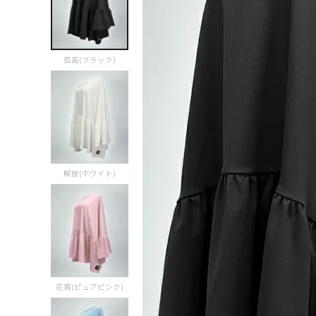
孤高(ブラック)
解放(ホワイト)
花宵(ピュアピンク)