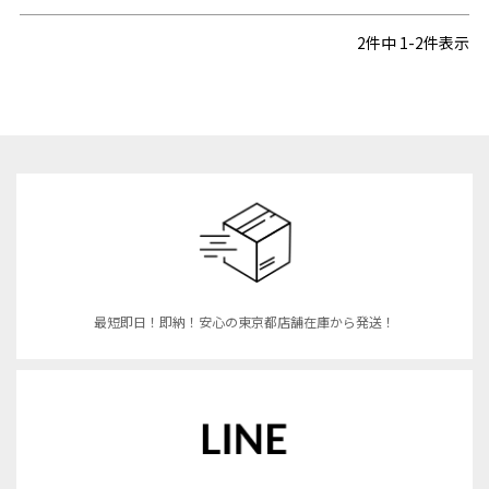
2
件中
1
-
2
件表示
最短即日！即納！安心の東京都店舗在庫から発送！