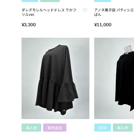
ダレデモレルヘッドドレス でかフ
アノネ菓子店 パティシ
リルver.
ぱん
¥
3,300
¥
11,000
再入荷
新色追加
NEW
再入荷