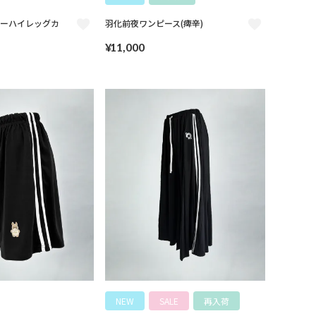
ニーハイレッグカ
羽化前夜ワンピース(痺辛)
¥
11,000
NEW
SALE
再入荷