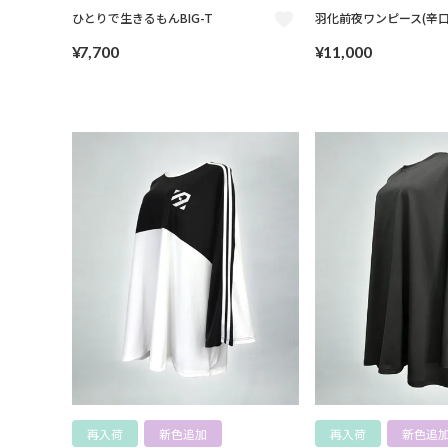
ひとりで生きるもんBIG-T
羽化前夜ワンピース(辛口
¥
7,700
¥
11,000
再入荷
新色追加
再入荷
新色追