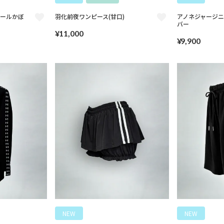
エールかぼ
羽化前夜ワンピース(甘口)
アノネジャージ
バー
¥
11,000
¥
9,900
NEW
NEW