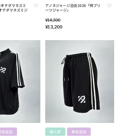
のオテダマネズミ
アノネジャージ浴衣2026「袴プリ
e】オテダマネズミジ
ーツジャージ」
¥
14,300
¥
13,200
新色追加
再入荷
新色追加