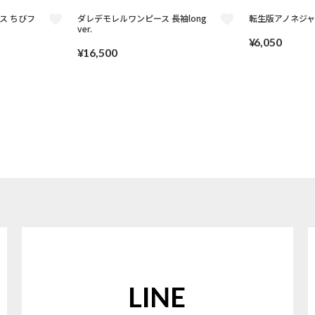
ス ちびフ
ダレデモレルワンピース 長袖long
転生版アノネジ
ver.
¥
6,050
¥
16,500