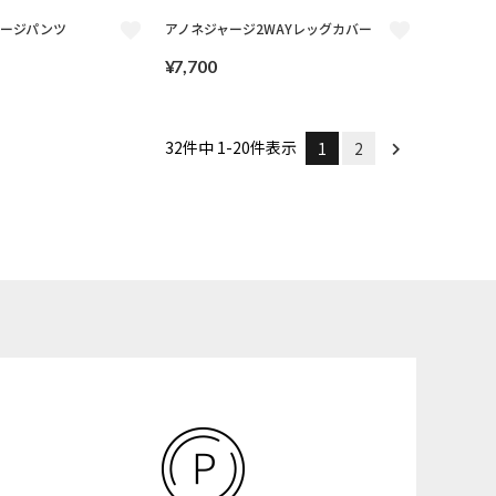
ャージパンツ
アノネジャージ2WAYレッグカバー
¥
7,700
32
件中
1
-
20
件表示
1
2