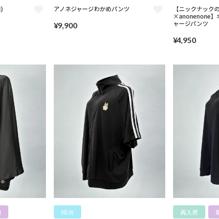
)
アノネジャージわかめパンツ
【ニックナック
×anonenon
ャージパンツ
¥
9,900
¥
4,950
加
NEW
再入荷